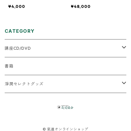
¥4,000
¥48,000
CATEGORY
講座CD/DVD
★はじめに何を購入したらいいか迷う方へ
書籍
2025年５月以降の新規商品
淨潤セレクトグッズ
【氣道全般】
【水】
飲用水関連
【体】
【食】
© 氣道オンラインショップ