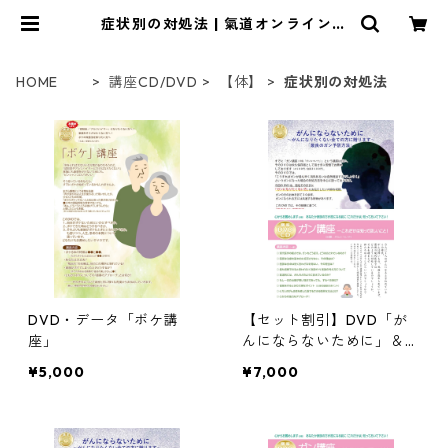
症状別の対処法 | 氣道オンラインシ
ョップ
HOME
講座CD/DVD
【体】
症状別の対処法
DVD・データ「ボケ講
【セット割引】DVD「が
座」
んにならないために」＆D
VD/CD「がん講座」
¥5,000
¥7,000