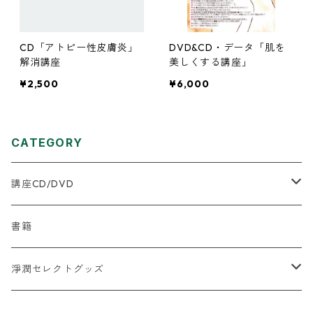
CD「アトピー性皮膚炎」
DVD&CD・データ「肌を
解消講座
美しくする講座」
¥2,500
¥6,000
CATEGORY
講座CD/DVD
★はじめに何を購入したらいいか迷う方へ
書籍
2025年５月以降の新規商品
淨潤セレクトグッズ
【氣道全般】
【水】