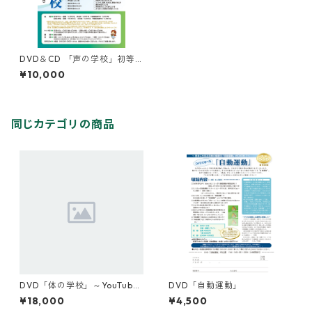
DVD＆CD 「声の学校」初等
＆中等
¥10,000
同じカテゴリの商品
DVD「体の学校」～YouTube
DVD「自動運動」
バージョン～ 『楽に』＆『楽
¥18,000
¥4,500
しく』生きる秘訣！ シリーズ