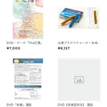
DVD・データ「The打撲」
水素プラズマウォーター生成
スティック 「プラズマプラク
¥7,000
¥8,127
シス」2本
DVD「体癖」講座
DVD【体操設計法】 講座