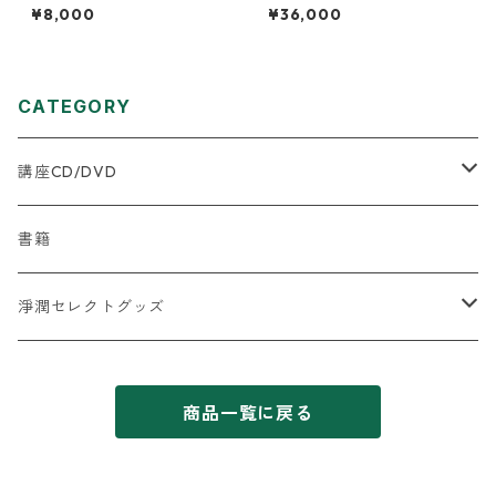
¥8,000
¥36,000
CATEGORY
講座CD/DVD
★はじめに何を購入したらいいか迷う方へ
書籍
2025年５月以降の新規商品
淨潤セレクトグッズ
【氣道全般】
【水】
商品一覧に戻る
飲用水関連
【体】
【食】