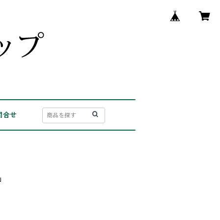
問合せ
」