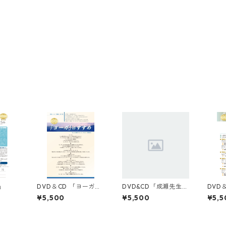
」
DVD＆CD 「ヨーガ」
DVD&CD「成瀬先生特
DVD
のすすめ（とっておき
別講座【ヨガの基
座」
¥5,500
¥5,500
¥5,5
の運動法2）
本】」