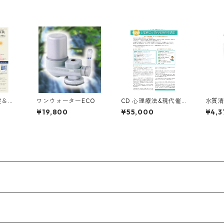
霊＆音
ワンウォーターECO
CD 心理療法&現代催
水質
眠修得講座 ＜吉本武史
詰替
¥19,800
¥55,000
¥4,3
先生＞
へ