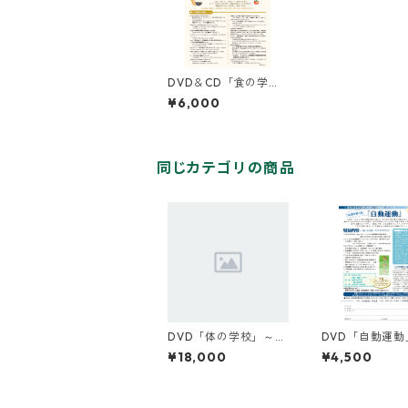
DVD＆CD「食の学校
Ⅰ」
¥6,000
同じカテゴリの商品
DVD「体の学校」～Yo
DVD「自動運動
uTubeバージョン～
¥18,000
¥4,500
『楽に』＆『楽しく』
生きる秘訣！ シリーズ