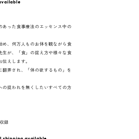
available
のあった食事療法のエッセンス中の
始め、何万人ものお体を観ながら食
先生が、「食」の捉え方や様々な食
お伝えします。
に翻弄され、「体の欲するもの」を
への捉われを無くしたいすべての方
）収録
l shipping available