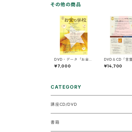
その他の商品
DVD・データ「お金の
DVD＆CD「言
学校」
霊ＣＤ」
¥7,000
¥14,700
CATEGORY
講座CD/DVD
★はじめに何を購入したらいいか迷う方
書籍