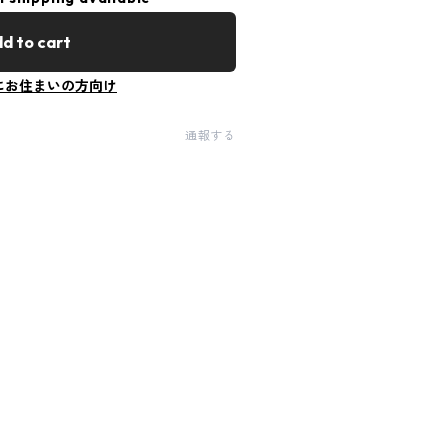
d to cart
にお住まいの方向け
通報する