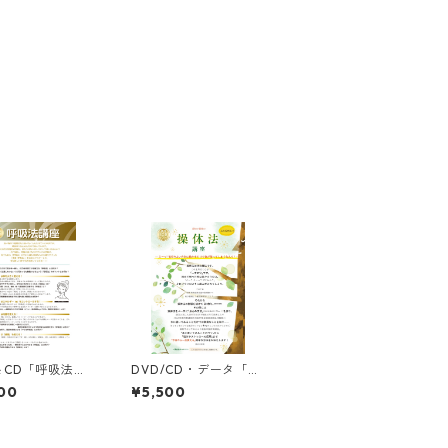
＆CD「呼吸法講
DVD/CD・データ「操
体法講座」
00
¥5,500