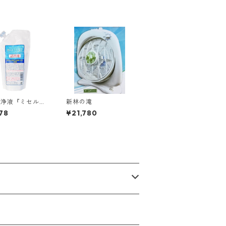
清浄液『ミセル』
新林の滝
用
78
¥21,780