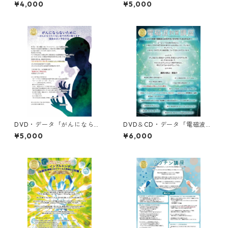
だけは知ってほしいこと
¥4,000
¥5,000
DVD・データ「がんにならな
DVD＆CD・データ「電磁波対
いために」
策講座」
¥5,000
¥6,000