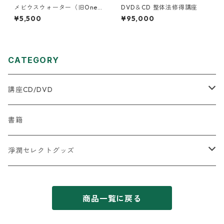
メビウスウォーター（旧One
DVD＆CD 整体法修得講座
Koso) 75ml
¥5,500
¥95,000
CATEGORY
講座CD/DVD
★はじめに何を購入したらいいか迷う方へ
書籍
2025年５月以降の新規商品
淨潤セレクトグッズ
【氣道全般】
【水】
商品一覧に戻る
飲用水関連
【体】
【食】