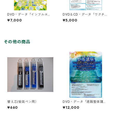
DVD・データ「インフルエン
DVD＆CD・データ「ワクチン
ザ対策はこれで万全！！（＆
講座」
¥7,000
¥5,000
肺炎（新型コロナウィルス性
含む））」
その他の商品
替え芯(愉氣ペン用）
DVD・データ「遠隔整体講
座」
¥660
¥12,000