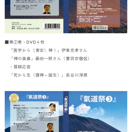
■第②巻・DVD４枚
「医学から（青空）禅！」伊東充孝さん
「禅の奥義」藤田一照さん（曹洞宗僧侶）
・質疑応答
「死から生（寝禅～誕生）」長谷川淨潤