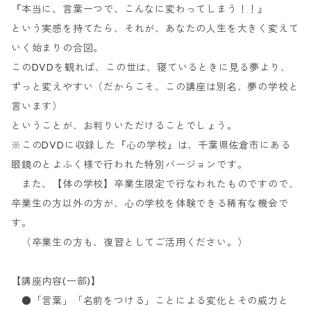
『本当に、言葉一つで、こんなに変わってしまう！！』
という実感を持てたら、それが、あなたの人生を大きく変えて
いく始まりの合図。
このDVDを観れば、この世は、寝ているときに見る夢より、
ずっと変えやすい（だからこそ、この講座は別名、夢の学校と
言います）
ということが、お判りいただけることでしょう。
※このDVDに収録した『心の学校』は、千葉県佐倉市にある
眼鏡のとよふく様で行われた特別バージョンです。
また、【体の学校】卒業生限定で行なわれたものですので、
卒業生の方以外の方が、心の学校を体験できる稀有な機会で
す。
（卒業生の方も、復習としてご活用ください。）
【講座内容(一部)】
●「言葉」「名前をつける」ことによる変化とその威力と