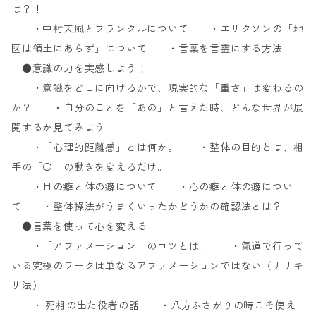
は？！
・中村天風とフランクルについて ・エリクソンの「地
図は領土にあらず」について ・言葉を言霊にする方法
●意識の力を実感しよう！
・意識をどこに向けるかで、現実的な「重さ」は変わるの
か？ ・自分のことを「あの」と言えた時、どんな世界が展
開するか見てみよう
・「心理的距離感」とは何か。 ・整体の目的とは、相
手の「〇」の動きを変えるだけ。
・目の癖と体の癖について ・心の癖と体の癖につい
て ・整体操法がうまくいったかどうかの確認法とは？
●言葉を使って心を変える
・「アファメーション」のコツとは。 ・氣道で行って
いる究極のワークは単なるアファメーションではない（ナリキ
リ法）
・ 死相の出た役者の話 ・八方ふさがりの時こそ使え