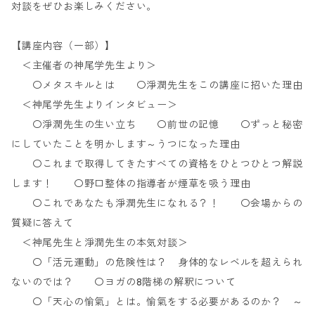
対談をぜひお楽しみください。
【講座内容（一部）】
＜主催者の神尾学先生より＞
〇メタスキルとは 〇淨潤先生をこの講座に招いた理由
＜神尾学先生よりインタビュー＞
〇淨潤先生の生い立ち 〇前世の記憶 〇ずっと秘密
にしていたことを明かします～うつになった理由
〇これまで取得してきたすべての資格をひとつひとつ解説
します！ 〇野口整体の指導者が煙草を吸う理由
〇これであなたも淨潤先生になれる？！ 〇会場からの
質疑に答えて
＜神尾先生と淨潤先生の本気対談＞
〇「活元運動」の危険性は？ 身体的なレベルを超えられ
ないのでは？ 〇ヨガの8階梯の解釈について
〇「天心の愉氣」とは。愉氣をする必要があるのか？ ～