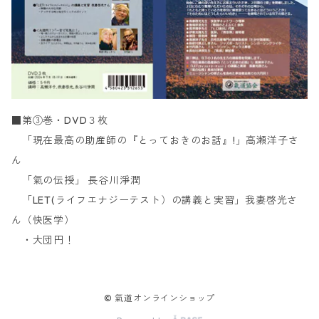
■第③巻・DVD３枚
「現在最高の助産師の『とっておきのお話』!」高瀬洋子さ
ん
「氣の伝授」 長谷川淨潤
「LET(ライフエナジーテスト）の講義と実習」我妻啓光さ
ん（快医学）
・大団円！
© 氣道オンラインショップ