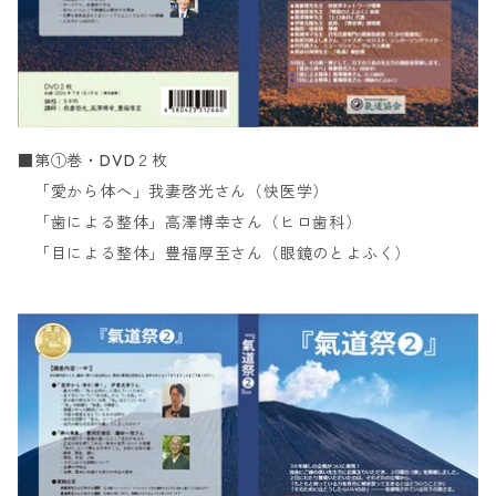
■第①巻・DVD２枚
「愛から体へ」我妻啓光さん（快医学）
「歯による整体」高澤博幸さん（ヒロ歯科）
「目による整体」豊福厚至さん（眼鏡のとよふく）