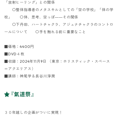
「放射ヒーリング」との関係
〇整体指導者のメタスキルとしての「空の学校」「体の学
校」 〇体、思考、空っぽ――その関係
〇下丹田、ハートチャクラ、アジュナチャクラのコントロ
ールについて 〇手を触れる前に重要なこと
■価格：4400円
■DVD４枚
■収録：2024年11月9日 （東京：ホリスティック・スペース
＝アクエリアス）
■講師：神尾学＆長谷川淨潤
『氣道祭』
３０年越しの企画がついに実現！