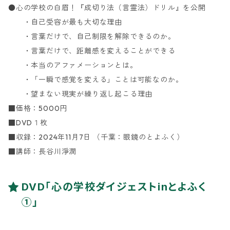
●心の学校の白眉！『成切り法（言霊法）ドリル』を公開
・自己受容が最も大切な理由
・言葉だけで、自己制限を解除できるのか。
・言葉だけで、距離感を変えることができる
・本当のアファメーションとは。
・「一瞬で感覚を変える」ことは可能なのか。
・望まない現実が繰り返し起こる理由
■価格：5000円
■DVD１枚
■収録：2024年11月7日 （千葉：眼鏡のとよふく）
■講師：長谷川淨潤
DVD「心の学校ダイジェストinとよふく
①」